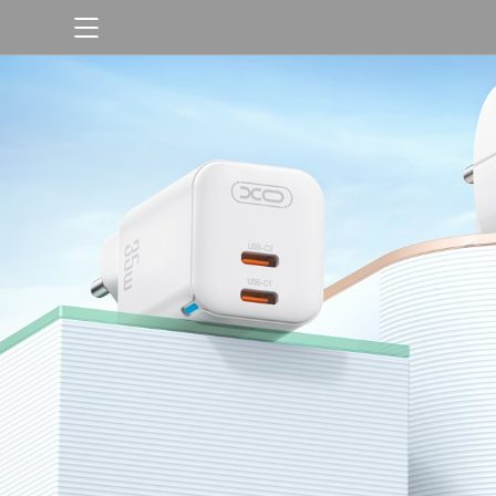
首页
产品中心
公司介绍
关于我们
公司短片
公司新闻
合作申请
荣誉资质
行业动态
主营业务
企业文化
政策法规
人才招聘
绩效评价
解决方案
福利待遇
法律咨询
财政解决方案
成功案例
企业管理
教育解决方案
政府单位
联系我们
工程造价招标
企业解决方案
教育高校
人力资源
联系我们
金融保险
在线留言
企业集团
医疗医药
广电媒体