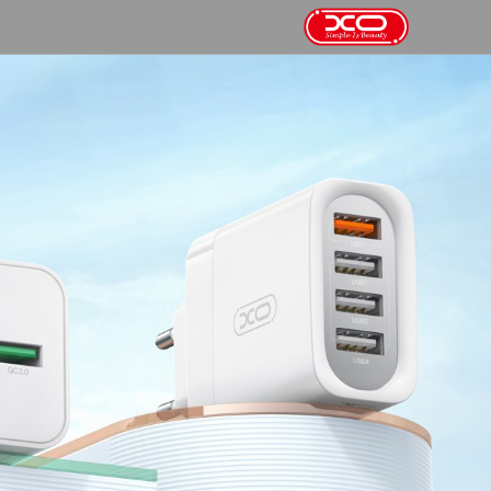






