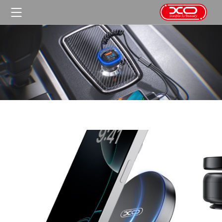
首页

产品中心

公司介绍
关于我们
公司短片

公司新闻
合作申请
荣誉资质
行业动态

主营业务
企业文化
政策法规

人才招聘
绩效评价
解决方案
福利待遇
法律咨询

财政解决方案
成功案例
企业管理
教育解决方案

政府单位
联系我们
工程造价招标
企业解决方案
教育高校
人力资源
联系我们
金融保险
在线留言
企业集团
医疗医药
广电媒体